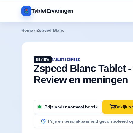
TabletErvaringen
Home
/
Zspeed Blanc
REVIEW
TABLETS
ZSPEED
Zspeed Blanc Tablet -
Review en meningen
Bekijk o
Prijs onder normaal bereik
Prijs en beschikbaarheid gecontroleerd 