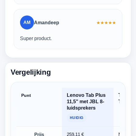
AM
Amandeep
★
★
★
★
★
Super product.
Vergelijking
Lenovo Tab Plus
Teclast
Punt
11,5" met JBL 8-
T65
luidsprekers
HUIDIG
Prijs
259,11 €
Momente