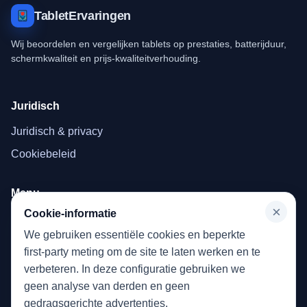
TabletErvaringen
Wij beoordelen en vergelijken tablets op prestaties, batterijduur,
schermkwaliteit en prijs-kwaliteitverhouding.
Juridisch
Juridisch & privacy
Cookiebeleid
Menu
×
Cookie-informatie
Home
We gebruiken essentiële cookies en beperkte
Tablets
first-party meting om de site te laten werken en te
verbeteren. In deze configuratie gebruiken we
geen analyse van derden en geen
gedragsgerichte advertenties.
Deze site neemt deel aan het Amazon EU-partnerprogramma en