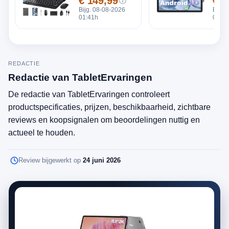
€ 149,99
€ 1
ⓘ
Prijs
Prijs
Bijg. 08-08-2026
Bijg.
01:41h
01:41
REDACTIE
Redactie van TabletErvaringen
De redactie van TabletErvaringen controleert
productspecificaties, prijzen, beschikbaarheid, zichtbare
reviews en koopsignalen om beoordelingen nuttig en
actueel te houden.
Review bijgewerkt op
24 juni 2026