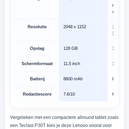
niet op
voorraad
Resolutie
2048 x 1152
1920 x
1200
Opslag
128 GB
128 GB
Schermformaat
11,5 inch
13,4 inc
Batterij
8600 mAh
8000 m
Redactiescore
7.6/10
6.9/10
Vergeleken met een compactere allround tablet zoals
een Teclast P30T kies je deze Lenovo vooral voor