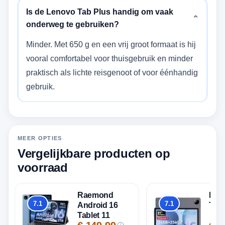
Is de Lenovo Tab Plus handig om vaak
⌄
onderweg te gebruiken?
Minder. Met 650 g en een vrij groot formaat is hij
vooral comfortabel voor thuisgebruik en minder
praktisch als lichte reisgenoot of voor éénhandig
gebruik.
MEER OPTIES
Vergelijkbare producten op
voorraad
Raemond
Has
7.1
7.1
Android 16
Tabl
Totaal
Totaal
Tablet 11