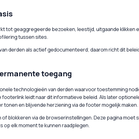
asis
rkt tot geaggregeerde bezoeken, leestijd, uitgaande klikken en 
ilering tussen sites.
 van derden als actief gedocumenteerd; daarom richt dit belei
permanente toegang
optionele technologieën van derden waarvoor toestemming nodi
oterlink leidt naar dit informatieve beleid. Als later optione
 tonen en blijvende herziening via de footer mogelijk maken.
of blokkeren via de browserinstellingen. Deze pagina moet sta
s op elk moment te kunnen raadplegen.