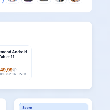
emond Android
Tablet 11
149,99
ⓘ
s
. 09-08-2026 01:28h
Score