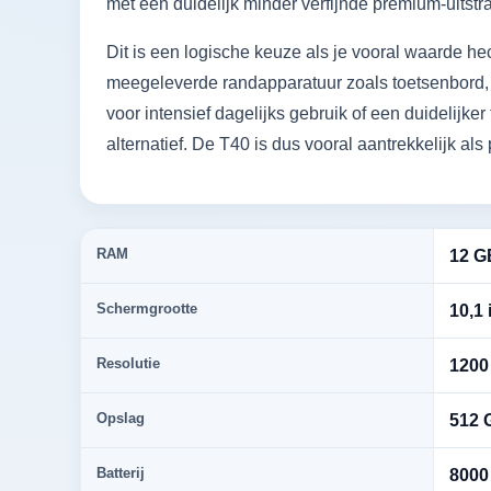
met een duidelijk minder verfijnde premium-uitstra
Dit is een logische keuze als je vooral waarde hec
meegeleverde randapparatuur zoals toetsenbord, m
voor intensief dagelijks gebruik of een duidelijker
alternatief. De T40 is dus vooral aantrekkelijk als 
RAM
12 G
Schermgrootte
10,1 
Resolutie
1200 
Opslag
512 
Batterij
8000