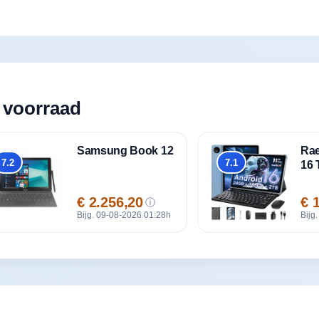
 voorraad
Samsung Book 12
Ra
7.2
7.1
16 
Totaal
Totaal
€ 2.256,20
€ 
ⓘ
Prijs
Prij
Bijg. 09-08-2026 01:28h
Bijg