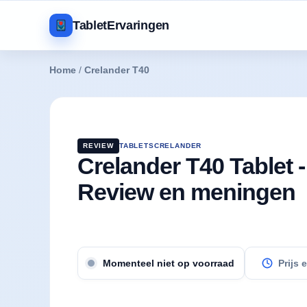
TabletErvaringen
Home
/
Crelander T40
REVIEW
TABLETS
CRELANDER
Crelander T40 Tablet -
Review en meningen
Prijs
Momenteel niet op voorraad