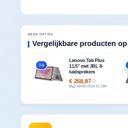
MEER OPTIES
Vergelijkbare producten op
Lenovo Tab Plus
7.6
11,5" met JBL 8-
Totaal
luidsprekers
€ 258,87
ⓘ
Prijs
Bijg. 09-08-2026 01:28h