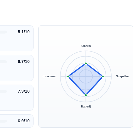
5.1/10
Scherm
6.7/10
Klantreviews
Soepelheid
7.3/10
Batterij
6.9/10