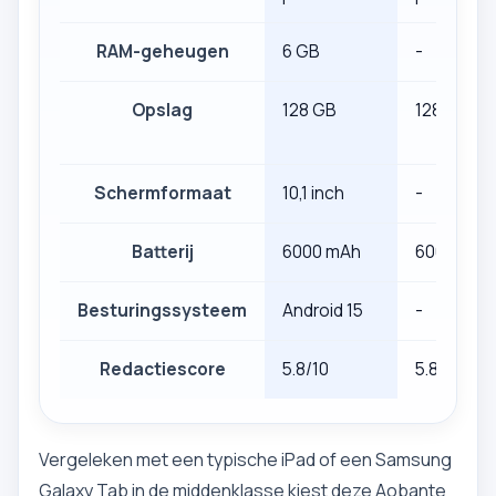
RAM-geheugen
6 GB
-
Opslag
128 GB
128 GB
Schermformaat
10,1 inch
-
Batterij
6000 mAh
6000 mAh
Besturingssysteem
Android 15
-
Redactiescore
5.8/10
5.8/10
Vergeleken met een typische iPad of een Samsung
Galaxy Tab in de middenklasse kiest deze Aobante