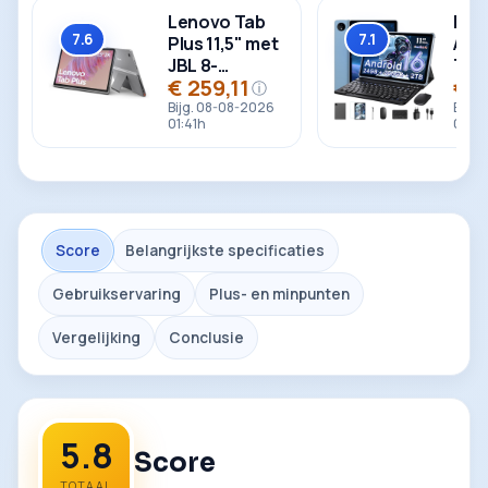
Lenovo Tab
Rae
7.6
7.1
Plus 11,5" met
Andr
Totaal
Totaal
JBL 8-
Tabl
€ 259,11
€ 1
luidsprekers
ⓘ
Prijs
Prijs
Bijg. 08-08-2026
Bijg.
01:41h
01:41
Score
Belangrijkste specificaties
Gebruikservaring
Plus- en minpunten
Vergelijking
Conclusie
5.8
Score
TOTAAL