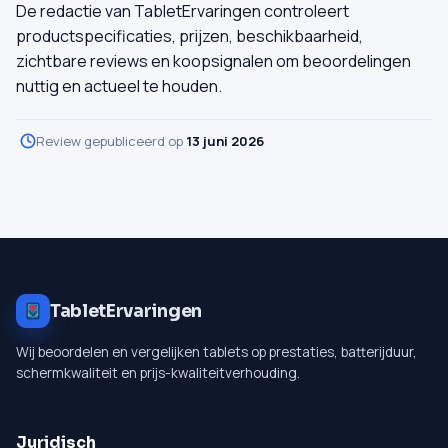
De redactie van TabletErvaringen controleert
productspecificaties, prijzen, beschikbaarheid,
zichtbare reviews en koopsignalen om beoordelingen
nuttig en actueel te houden.
Review gepubliceerd op
13 juni 2026
TabletErvaringen
Wij beoordelen en vergelijken tablets op prestaties, batterijduur,
schermkwaliteit en prijs-kwaliteitverhouding.
Juridisch